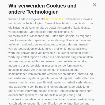
ab
Wir verwenden Cookies und
Continu
€ 955
andere Technologien
Wir und andere ausgewählte
6 Drittparteien
verwenden Cookies
und ähnliche Technologien. Diese Hilfsmittel sind unerlässlich, um
die Nutzung digitaler Inhalte zu gewährleisten, die Navigation zu
verbessern und, vorbehaltlich Ihrer Zustimmung, zu
Werbezwecken. Wir können Ihre Daten zum Beispiel für folgende
Zwecke verwenden: speichern von oder zugriff auf informationen
auf einem endgerät, verwendung reduzierter daten zur auswahl
von werbeanzeigen, erstellung von profilen für personalisierte
werbung, verwendung von profilen zur auswahl personalisierter
werbung, erstellung von profilen zur personalisierung von inhalten,
verwendung von profilen zur auswahl personalisierter inhalte,
Skitourenwochenende Where
messung der werbeleistung, messung der performance von
inhalten, analyse von zielgruppen durch statistiken oder
Snow We Go ****
kombinationen von daten aus verschiedenen quellen, entwicklung
und verbesserung der angebote, verwendung reduzierter daten zur
Wochenend-Skitouren
auswahl von inhalten, gewährleistung der sicherheit, verhinderung
und aufdeckung von betrug und fehlerbehebung, bereitstellung
Do 18.02.2027 - So 21.02.2027
und anzeige von werbung und inhalten, ihre entscheidungen zum
datenschutz speichern und übermitteln, abgleichung und
Details
80 kg CO
/Pers.
2
kombination von daten aus unterschiedlichen quellen, verknüpfung
verschiedener endgeräte, identifikation von endgeräten anhand