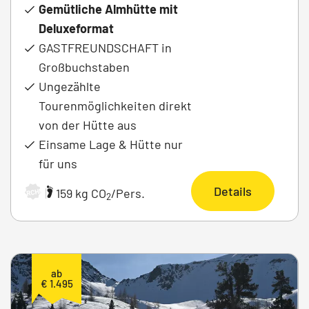
Gemütliche Almhütte mit
Deluxeformat
GASTFREUNDSCHAFT in
Großbuchstaben
Ungezählte
Tourenmöglichkeiten direkt
von der Hütte aus
Einsame Lage & Hütte nur
für uns
Details
|
159 kg CO
/Pers.
ARCHIV
2
ab
€ 1.495