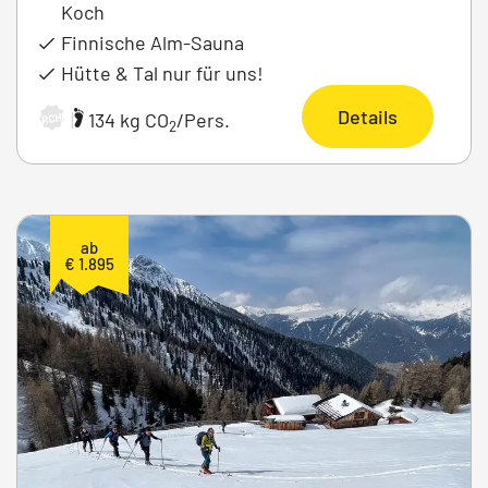
Koch
Finnische Alm-Sauna
Hütte & Tal nur für uns!
Details
|
134 kg CO
/Pers.
ARCHIV
2
ab
€ 1.895