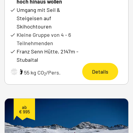
hoch hinaus wollen
Umgang mit Seil &
Steigeisen auf
Skihochtouren
Kleine Gruppe von 4 - 6
Teilnehmenden
Franz Senn Hütte, 2147m -
Stubaital
Details
|
55 kg CO
/Pers.
ARCHIV
2
ab
€ 995