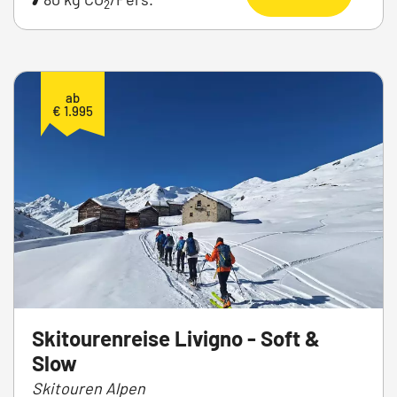
2
ab
€ 1.995
Skitourenreise Livigno - Soft &
Slow
Skitouren Alpen