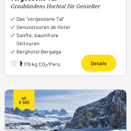
Graubündens Hochtal für Genießer
Das "vergessene Tal"
Genusstouren ab Hotel
Sanfte, baumfreie
Skitouren
Berghotel Bergalga
Details
|
179 kg CO
/Pers.
ARCHIV
2
ab
€ 995