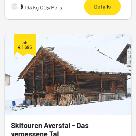
Details
|
133 kg CO
/Pers.
ARCHIV
2
ab
€ 1.695
Skitouren Averstal - Das
vergessene Tal