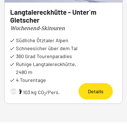
Langtalereckhütte - Unter`m
Gletscher
Wochenend-Skitouren
Südliche Ötztaler Alpen
Schneesicher über dem Tal
360 Grad Tourenparadies
Ruhige Langtalereckhütte,
2480 m
4 Tourentage
Details
|
103 kg CO
/Pers.
ARCHIV
2