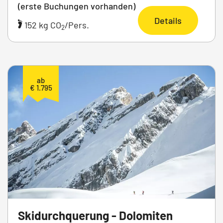
(erste Buchungen vorhanden)
Details
152 kg CO
/Pers.
2
ab
€ 1.795
Skidurchquerung - Dolomiten