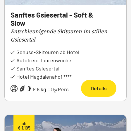
Sanftes Gsiesertal - Soft &
Slow
Entschleunigende Skitouren im stillen
Gsiesertal
Genuss-Skitouren ab Hotel
Autofreie Tourenwoche
Sanftes Gsiesertal
Hotel Magdalenahof ****
Details
|
148 kg CO
/Pers.
2
ab
€ 1.195