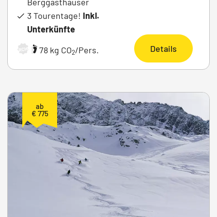
Berggasthäuser
3 Tourentage!
Inkl.
Unterkünfte
Details
|
78 kg CO
/Pers.
ARCHIV
2
ab
€ 775