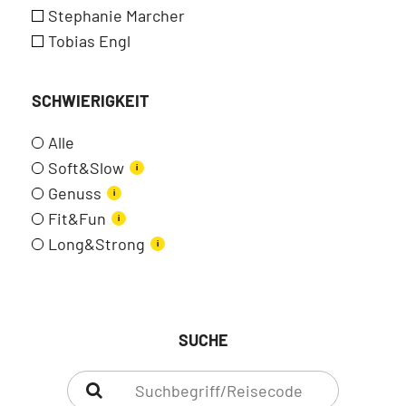
Stephanie Marcher
Tobias Engl
SCHWIERIGKEIT
Alle
Soft&Slow
i
Genuss
i
Fit&Fun
i
Long&Strong
i
SUCHE