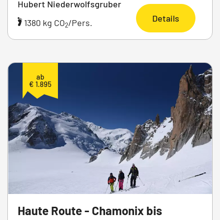
Hubert Niederwolfsgruber
Details
1380 kg CO
/Pers.
2
ab
€ 1.895
Haute Route - Chamonix bis