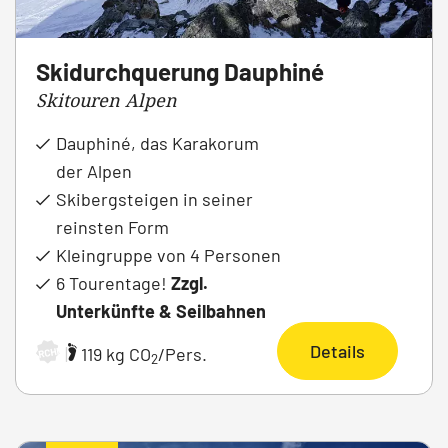
Skidurchquerung Dauphiné
Skitouren Alpen
Dauphiné, das Karakorum
der Alpen
Skibergsteigen in seiner
reinsten Form
Kleingruppe von 4 Personen
6 Tourentage!
Zzgl.
Unterkünfte & Seilbahnen
Details
|
119 kg CO
/Pers.
ARCHIV
2