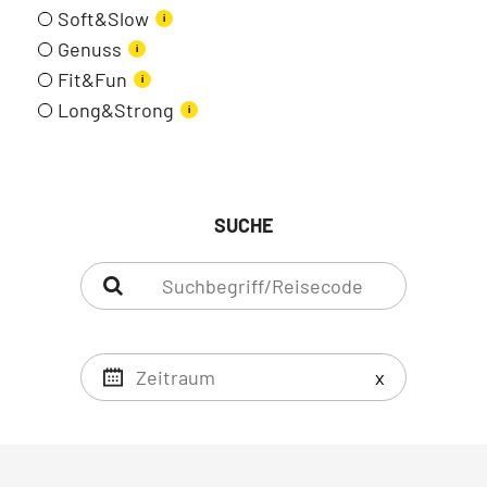
Soft&Slow
i
Genuss
i
Fit&Fun
i
Long&Strong
i
SUCHE
x