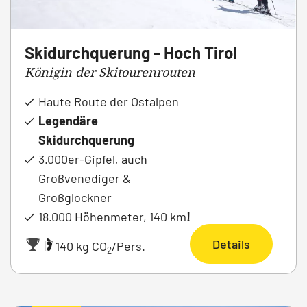
Skidurchquerung - Hoch Tirol
Königin der Skitourenrouten
Haute Route der Ostalpen
Legendäre
Skidurchquerung
3.000er-Gipfel, auch
Großvenediger &
Großglockner
18.000 Höhenmeter, 140 km
!
Details
|
140 kg CO
/Pers.
2