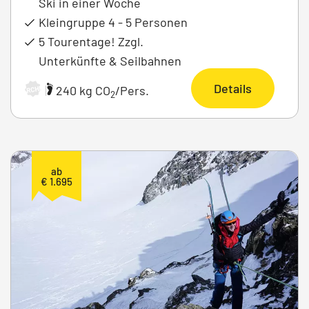
Ski in einer Woche
Kleingruppe 4 - 5 Personen
5 Tourentage! Zzgl.
Unterkünfte & Seilbahnen
Details
|
240 kg CO
/Pers.
ARCHIV
2
ab
€ 1.695