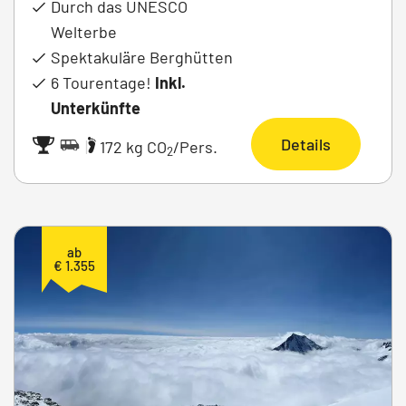
Durch das UNESCO
Welterbe
Spektakuläre Berghütten
6 Tourentage!
Inkl.
Unterkünfte
Details
|
172 kg CO
/Pers.
2
ab
€ 1.355