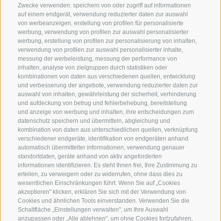
Zwecke verwenden: speichern von oder zugriff auf informationen
auf einem endgerät, verwendung reduzierter daten zur auswahl
von werbeanzeigen, erstellung von profilen für personalisierte
SERVICE
ON TOUR
werbung, verwendung von profilen zur auswahl personalisierter
Kontakt
Wir
werbung, erstellung von profilen zur personalisierung von inhalten,
verwendung von profilen zur auswahl personalisierter inhalte,
Wetter & Lawinen
Winterprogramm
messung der werbeleistung, messung der performance von
FAQ & AGB
Sommerprogramm
inhalten, analyse von zielgruppen durch statistiken oder
kombinationen von daten aus verschiedenen quellen, entwicklung
Schwierigkeitseinteilung
und verbesserung der angebote, verwendung reduzierter daten zur
Reisetaschen & Dry Bag
auswahl von inhalten, gewährleistung der sicherheit, verhinderung
und aufdeckung von betrug und fehlerbehebung, bereitstellung
Newsletter
und anzeige von werbung und inhalten, ihre entscheidungen zum
Leihausrüstung
datenschutz speichern und übermitteln, abgleichung und
kombination von daten aus unterschiedlichen quellen, verknüpfung
Login
verschiedener endgeräte, identifikation von endgeräten anhand
automatisch übermittelter informationen, verwendung genauer
Bezahlung
standortdaten, geräte anhand von aktiv angeforderten
Partner
informationen identifizieren. Es steht Ihnen frei, Ihre Zustimmung zu
erteilen, zu verweigern oder zu widerrufen, ohne dass dies zu
Pauschalreiserichtlinie
wesentlichen Einschränkungen führt. Wenn Sie auf „Cookies
akzeptieren" klicken, erklären Sie sich mit der Verwendung von
Cookies und ähnlichen Tools einverstanden. Verwenden Sie die
Schaltfläche „Einstellungen verwalten", um Ihre Auswahl
anzupassen oder „Alle ablehnen", um ohne Cookies fortzufahren,