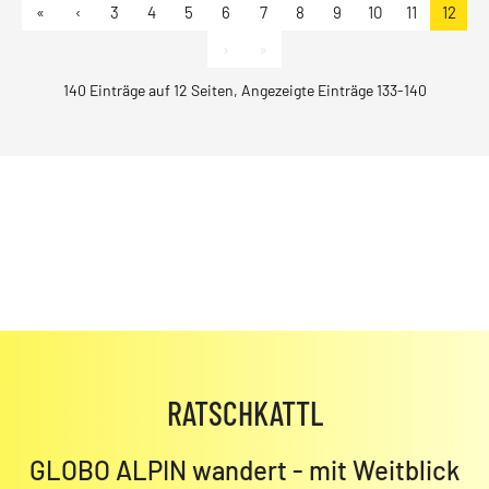
«
‹
3
4
5
6
7
8
9
10
11
12
›
»
140 Einträge auf 12 Seiten, Angezeigte Einträge 133-140
RATSCHKATTL
GLOBO ALPIN wandert - mit Weitblick