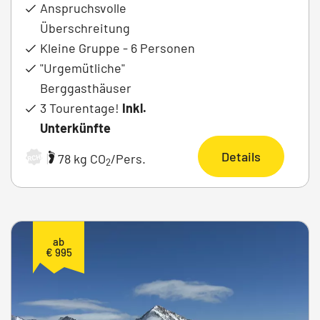
Anspruchsvolle
Überschreitung
Kleine Gruppe - 6 Personen
"Urgemütliche"
Berggasthäuser
3 Tourentage!
Inkl.
Unterkünfte
Details
|
78 kg CO
/Pers.
ARCHIV
2
ab
€ 995