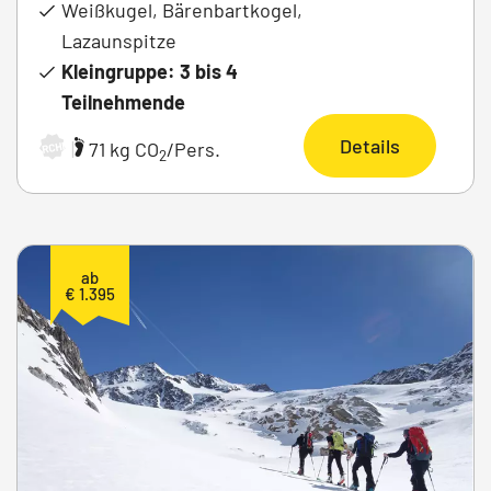
Weißkugel, Bärenbartkogel,
Lazaunspitze
Kleingruppe: 3 bis 4
Teilnehmende
Details
|
71 kg CO
/Pers.
ARCHIV
2
ab
€ 1.395