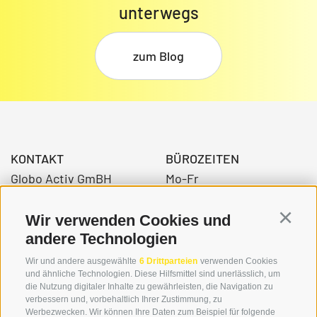
unterwegs
zum Blog
KONTAKT
BÜROZEITEN
Globo Activ GmBH
Mo-Fr
Bahnhofstraße 3
08:00 - 12:30 Uhr
39034 Toblach
14.00 – 17:00 Uhr
Wir verwenden Cookies und
Continu
andere Technologien
Wir und andere ausgewählte
6 Drittparteien
verwenden Cookies
+39 0474 976139
und ähnliche Technologien. Diese Hilfsmittel sind unerlässlich, um
die Nutzung digitaler Inhalte zu gewährleisten, die Navigation zu
info@globoalpin.com
verbessern und, vorbehaltlich Ihrer Zustimmung, zu
Werbezwecken. Wir können Ihre Daten zum Beispiel für folgende